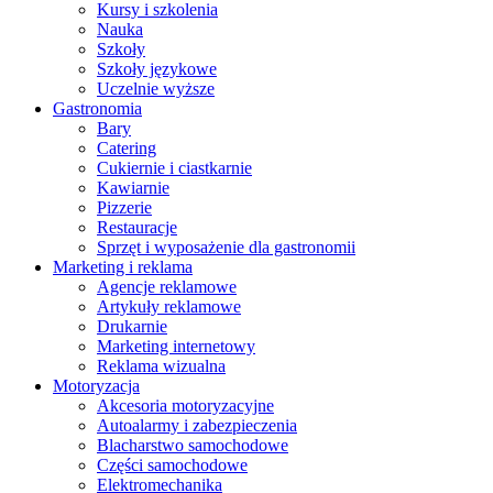
Kursy i szkolenia
Nauka
Szkoły
Szkoły językowe
Uczelnie wyższe
Gastronomia
Bary
Catering
Cukiernie i ciastkarnie
Kawiarnie
Pizzerie
Restauracje
Sprzęt i wyposażenie dla gastronomii
Marketing i reklama
Agencje reklamowe
Artykuły reklamowe
Drukarnie
Marketing internetowy
Reklama wizualna
Motoryzacja
Akcesoria motoryzacyjne
Autoalarmy i zabezpieczenia
Blacharstwo samochodowe
Części samochodowe
Elektromechanika