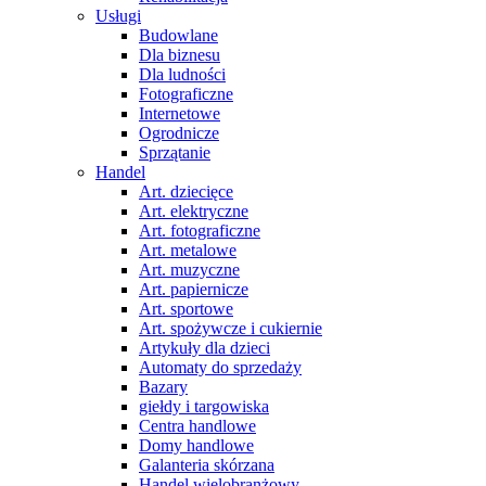
Usługi
Budowlane
Dla biznesu
Dla ludności
Fotograficzne
Internetowe
Ogrodnicze
Sprzątanie
Handel
Art. dziecięce
Art. elektryczne
Art. fotograficzne
Art. metalowe
Art. muzyczne
Art. papiernicze
Art. sportowe
Art. spożywcze i cukiernie
Artykuły dla dzieci
Automaty do sprzedaży
Bazary
giełdy i targowiska
Centra handlowe
Domy handlowe
Galanteria skórzana
Handel wielobranżowy