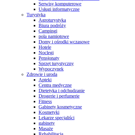
Serwisy komputerowe
Usługi informatyczne
Turystyka
Agroturystyka
Biura podróży
Campingi
pola namiotowe
Domy i ośrodki wczasowe
Hotele
Noclegi
Pensjonaty
Sprzęt turystyczny
Wypoczynek
Zdrowie i uroda
Apteki
Centra medyczne
Dietetyka i odchudzanie
Drogerie i perfumerie
Fitness
Gabinety kosmetyczne
Kosmetyki
Lekarze specjaliści
gabinety
Masaże
Rehabilitacja