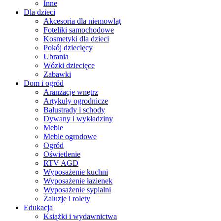
Inne
Dla dzieci
Akcesoria dla niemowląt
Foteliki samochodowe
Kosmetyki dla dzieci
Pokój dziecięcy
Ubrania
Wózki dziecięce
Zabawki
Dom i ogród
Aranżacje wnętrz
Artykuły ogrodnicze
Balustrady i schody
Dywany i wykładziny
Meble
Meble ogrodowe
Ogród
Oświetlenie
RTV AGD
Wyposażenie kuchni
Wyposażenie łazienek
Wyposażenie sypialni
Żaluzje i rolety
Edukacja
Książki i wydawnictwa