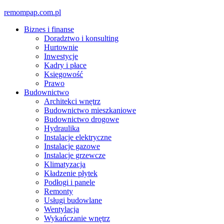
Skip
remompap.com.pl
to
Biznes i finanse
content
Doradztwo i konsulting
Hurtownie
Inwestycje
Kadry i płace
Księgowość
Prawo
Budownictwo
Architekci wnętrz
Budownictwo mieszkaniowe
Budownictwo drogowe
Hydraulika
Instalacje elektryczne
Instalacje gazowe
Instalacje grzewcze
Klimatyzacja
Kładzenie płytek
Podłogi i panele
Remonty
Usługi budowlane
Wentylacja
Wykańczanie wnętrz