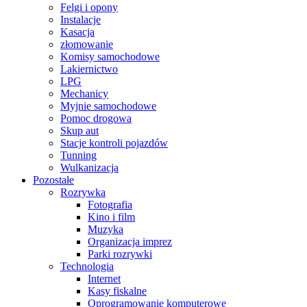
Felgi i opony
Instalacje
Kasacja
złomowanie
Komisy samochodowe
Lakiernictwo
LPG
Mechanicy
Myjnie samochodowe
Pomoc drogowa
Skup aut
Stacje kontroli pojazdów
Tunning
Wulkanizacja
Pozostałe
Rozrywka
Fotografia
Kino i film
Muzyka
Organizacja imprez
Parki rozrywki
Technologia
Internet
Kasy fiskalne
Oprogramowanie komputerowe