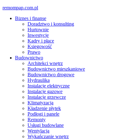
Skip
remompap.com.pl
to
Biznes i finanse
content
Doradztwo i konsulting
Hurtownie
Inwestycje
Kadry i płace
Księgowość
Prawo
Budownictwo
Architekci wnętrz
Budownictwo mieszkaniowe
Budownictwo drogowe
Hydraulika
Instalacje elektryczne
Instalacje gazowe
Instalacje grzewcze
Klimatyzacja
Kładzenie płytek
Podłogi i panele
Remonty
Usługi budowlane
Wentylacja
Wykańczanie wnętrz