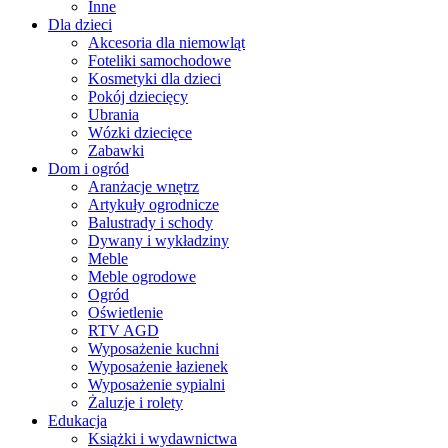
Inne
Dla dzieci
Akcesoria dla niemowląt
Foteliki samochodowe
Kosmetyki dla dzieci
Pokój dziecięcy
Ubrania
Wózki dziecięce
Zabawki
Dom i ogród
Aranżacje wnętrz
Artykuły ogrodnicze
Balustrady i schody
Dywany i wykładziny
Meble
Meble ogrodowe
Ogród
Oświetlenie
RTV AGD
Wyposażenie kuchni
Wyposażenie łazienek
Wyposażenie sypialni
Żaluzje i rolety
Edukacja
Książki i wydawnictwa