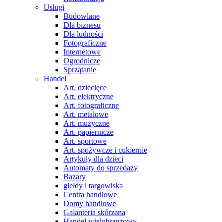
Usługi
Budowlane
Dla biznesu
Dla ludności
Fotograficzne
Internetowe
Ogrodnicze
Sprzątanie
Handel
Art. dziecięce
Art. elektryczne
Art. fotograficzne
Art. metalowe
Art. muzyczne
Art. papiernicze
Art. sportowe
Art. spożywcze i cukiernie
Artykuły dla dzieci
Automaty do sprzedaży
Bazary
giełdy i targowiska
Centra handlowe
Domy handlowe
Galanteria skórzana
Handel wielobranżowy