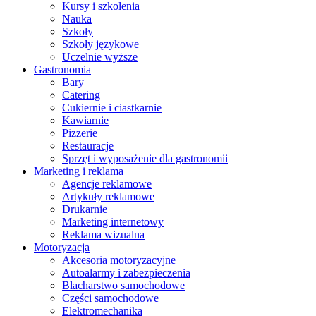
Kursy i szkolenia
Nauka
Szkoły
Szkoły językowe
Uczelnie wyższe
Gastronomia
Bary
Catering
Cukiernie i ciastkarnie
Kawiarnie
Pizzerie
Restauracje
Sprzęt i wyposażenie dla gastronomii
Marketing i reklama
Agencje reklamowe
Artykuły reklamowe
Drukarnie
Marketing internetowy
Reklama wizualna
Motoryzacja
Akcesoria motoryzacyjne
Autoalarmy i zabezpieczenia
Blacharstwo samochodowe
Części samochodowe
Elektromechanika