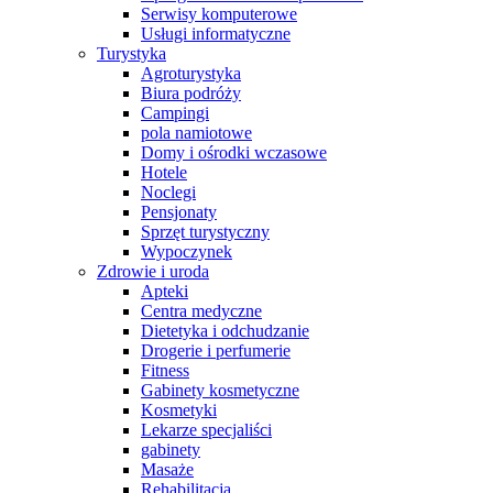
Serwisy komputerowe
Usługi informatyczne
Turystyka
Agroturystyka
Biura podróży
Campingi
pola namiotowe
Domy i ośrodki wczasowe
Hotele
Noclegi
Pensjonaty
Sprzęt turystyczny
Wypoczynek
Zdrowie i uroda
Apteki
Centra medyczne
Dietetyka i odchudzanie
Drogerie i perfumerie
Fitness
Gabinety kosmetyczne
Kosmetyki
Lekarze specjaliści
gabinety
Masaże
Rehabilitacja