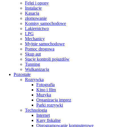
Felgi i opony
Instalacje
Kasacja
złomowanie
Komisy samochodowe
Lakiernictwo
LPG
Mechanicy
Myjnie samochodowe
Pomoc drogowa
Skup aut
Stacje kontroli pojazdów
Tunning
Wulkanizacja
Pozostałe
Rozrywka
Fotografia
Kino i film
Muzyka
Organizacja imprez
Parki rozrywki
Technologia
Internet
Kasy fiskalne
Oprogramowanie komputerowe