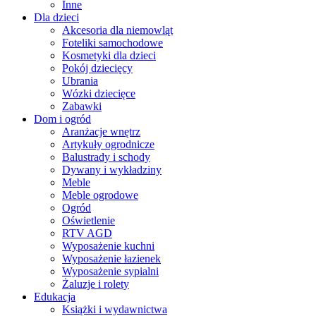
Inne
Dla dzieci
Akcesoria dla niemowląt
Foteliki samochodowe
Kosmetyki dla dzieci
Pokój dziecięcy
Ubrania
Wózki dziecięce
Zabawki
Dom i ogród
Aranżacje wnętrz
Artykuły ogrodnicze
Balustrady i schody
Dywany i wykładziny
Meble
Meble ogrodowe
Ogród
Oświetlenie
RTV AGD
Wyposażenie kuchni
Wyposażenie łazienek
Wyposażenie sypialni
Żaluzje i rolety
Edukacja
Książki i wydawnictwa