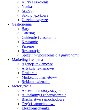
Kursy i szkolenia
Nauka
Szkoły
Szkoły językowe
Uczelnie wyższe
Gastronomia
Bary
Catering
Cukiernie i ciastkarnie
Kawiarnie
Pizzerie
Restauracje
Sprzęt i wyposażenie dla gastronomii
Marketing i reklama
Agencje reklamowe
Artykuły reklamowe
Drukarnie
Marketing internetowy
Reklama wizualna
Motoryzacja
Akcesoria motoryzacyjne
Autoalarmy i zabezpieczenia
Blacharstwo samochodowe
Części samochodowe
Elektromechanika