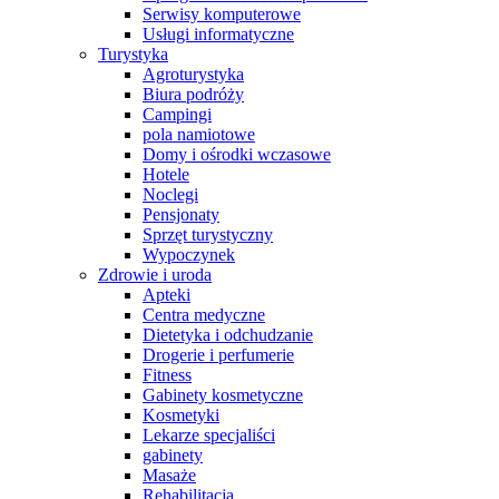
Serwisy komputerowe
Usługi informatyczne
Turystyka
Agroturystyka
Biura podróży
Campingi
pola namiotowe
Domy i ośrodki wczasowe
Hotele
Noclegi
Pensjonaty
Sprzęt turystyczny
Wypoczynek
Zdrowie i uroda
Apteki
Centra medyczne
Dietetyka i odchudzanie
Drogerie i perfumerie
Fitness
Gabinety kosmetyczne
Kosmetyki
Lekarze specjaliści
gabinety
Masaże
Rehabilitacja