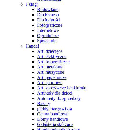
Usługi
Budowlane
Dla biznesu
Dla ludności
Fotograficzne
Internetowe
Ogrodnicze
Sprzątanie
Handel
Art. dziecięce
Art. elektryczne
Art. fotograficzne
Art. metalowe
Art. muzyczne
Art. papiernicze
Art. sportowe
Art. spożywcze i cukiernie
Artykuły dla dzieci
Automaty do sprzedaży
Bazary
giełdy i targowiska
Centra handlowe
Domy handlowe
Galanteria skórzana
Handel wielobranżowy