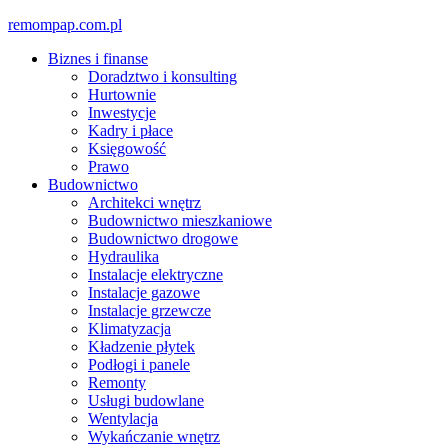
Skip
remompap.com.pl
to
Biznes i finanse
content
Doradztwo i konsulting
Hurtownie
Inwestycje
Kadry i płace
Księgowość
Prawo
Budownictwo
Architekci wnętrz
Budownictwo mieszkaniowe
Budownictwo drogowe
Hydraulika
Instalacje elektryczne
Instalacje gazowe
Instalacje grzewcze
Klimatyzacja
Kładzenie płytek
Podłogi i panele
Remonty
Usługi budowlane
Wentylacja
Wykańczanie wnętrz