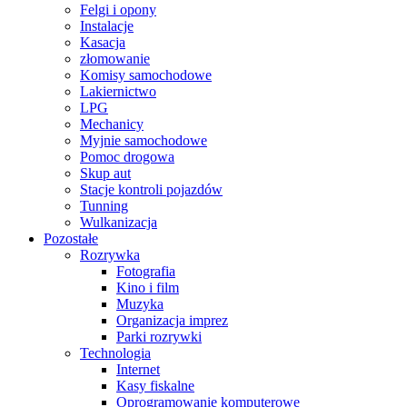
Felgi i opony
Instalacje
Kasacja
złomowanie
Komisy samochodowe
Lakiernictwo
LPG
Mechanicy
Myjnie samochodowe
Pomoc drogowa
Skup aut
Stacje kontroli pojazdów
Tunning
Wulkanizacja
Pozostałe
Rozrywka
Fotografia
Kino i film
Muzyka
Organizacja imprez
Parki rozrywki
Technologia
Internet
Kasy fiskalne
Oprogramowanie komputerowe