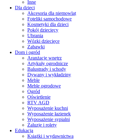
Inne
Dla dzieci
Akcesoria dla niemowląt
Foteliki samochodowe
Kosmetyki dla dzieci
Pokój dziecięcy
Ubrania
Wózki dziecięce
Zabawki
Dom i ogród
Aranżacje wnętrz
Artykuły ogrodnicze
Balustrady i schody
Dywany i wykładziny
Meble
Meble ogrodowe
Ogród
Oświetlenie
RTV AGD
Wyposażenie kuchni
Wyposażenie łazienek
Wyposażenie sypialni
Żaluzje i rolety
Edukacja
Książki i wydawnictwa