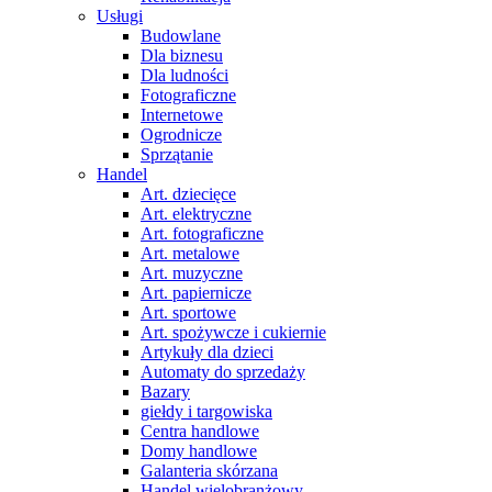
Usługi
Budowlane
Dla biznesu
Dla ludności
Fotograficzne
Internetowe
Ogrodnicze
Sprzątanie
Handel
Art. dziecięce
Art. elektryczne
Art. fotograficzne
Art. metalowe
Art. muzyczne
Art. papiernicze
Art. sportowe
Art. spożywcze i cukiernie
Artykuły dla dzieci
Automaty do sprzedaży
Bazary
giełdy i targowiska
Centra handlowe
Domy handlowe
Galanteria skórzana
Handel wielobranżowy