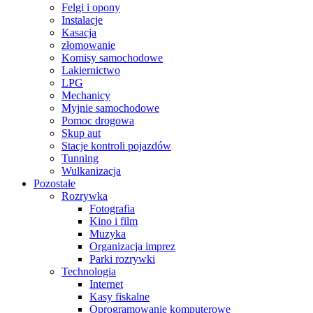
Felgi i opony
Instalacje
Kasacja
złomowanie
Komisy samochodowe
Lakiernictwo
LPG
Mechanicy
Myjnie samochodowe
Pomoc drogowa
Skup aut
Stacje kontroli pojazdów
Tunning
Wulkanizacja
Pozostałe
Rozrywka
Fotografia
Kino i film
Muzyka
Organizacja imprez
Parki rozrywki
Technologia
Internet
Kasy fiskalne
Oprogramowanie komputerowe