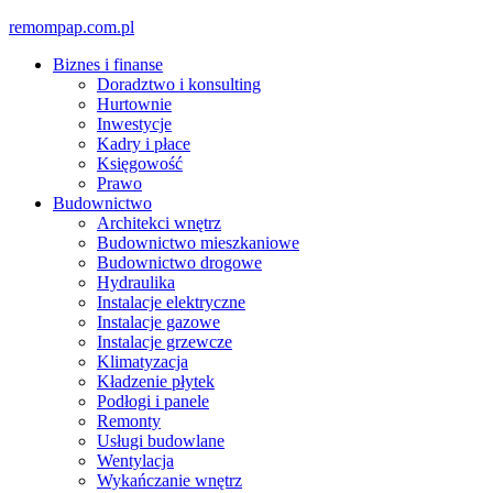
Skip
remompap.com.pl
to
Biznes i finanse
content
Doradztwo i konsulting
Hurtownie
Inwestycje
Kadry i płace
Księgowość
Prawo
Budownictwo
Architekci wnętrz
Budownictwo mieszkaniowe
Budownictwo drogowe
Hydraulika
Instalacje elektryczne
Instalacje gazowe
Instalacje grzewcze
Klimatyzacja
Kładzenie płytek
Podłogi i panele
Remonty
Usługi budowlane
Wentylacja
Wykańczanie wnętrz