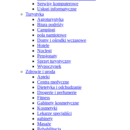
Serwisy komputerowe
Usługi informatyczne
Turystyka
Agroturystyka
Biura podróży
Campingi
pola namiotowe
Domy i ośrodki wczasowe
Hotele
Noclegi
Pensjonaty
Sprzęt turystyczny
Wypoczynek
Zdrowie i uroda
Apteki
Centra medyczne
Dietetyka i odchudzanie
Drogerie i perfumerie
Fitness
Gabinety kosmetyczne
Kosmetyki
Lekarze specjaliści
gabinety
Masaże
Rehabilitacja