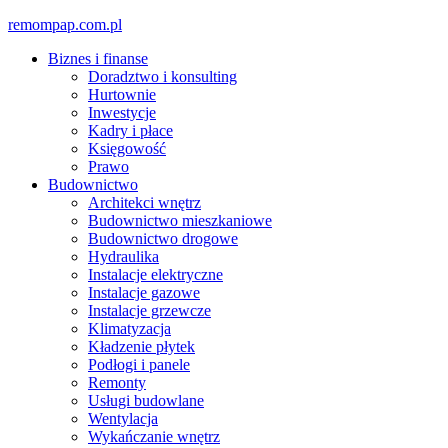
Skip
remompap.com.pl
to
Biznes i finanse
content
Doradztwo i konsulting
Hurtownie
Inwestycje
Kadry i płace
Księgowość
Prawo
Budownictwo
Architekci wnętrz
Budownictwo mieszkaniowe
Budownictwo drogowe
Hydraulika
Instalacje elektryczne
Instalacje gazowe
Instalacje grzewcze
Klimatyzacja
Kładzenie płytek
Podłogi i panele
Remonty
Usługi budowlane
Wentylacja
Wykańczanie wnętrz