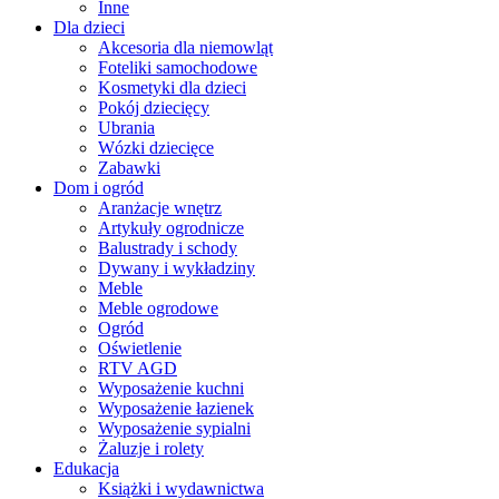
Inne
Dla dzieci
Akcesoria dla niemowląt
Foteliki samochodowe
Kosmetyki dla dzieci
Pokój dziecięcy
Ubrania
Wózki dziecięce
Zabawki
Dom i ogród
Aranżacje wnętrz
Artykuły ogrodnicze
Balustrady i schody
Dywany i wykładziny
Meble
Meble ogrodowe
Ogród
Oświetlenie
RTV AGD
Wyposażenie kuchni
Wyposażenie łazienek
Wyposażenie sypialni
Żaluzje i rolety
Edukacja
Książki i wydawnictwa