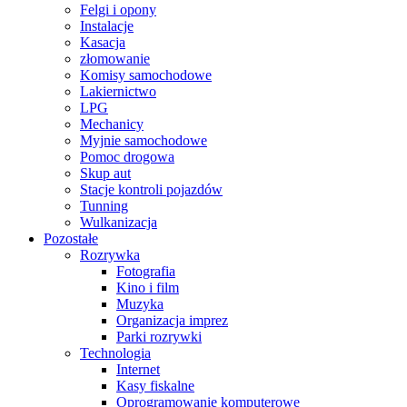
Felgi i opony
Instalacje
Kasacja
złomowanie
Komisy samochodowe
Lakiernictwo
LPG
Mechanicy
Myjnie samochodowe
Pomoc drogowa
Skup aut
Stacje kontroli pojazdów
Tunning
Wulkanizacja
Pozostałe
Rozrywka
Fotografia
Kino i film
Muzyka
Organizacja imprez
Parki rozrywki
Technologia
Internet
Kasy fiskalne
Oprogramowanie komputerowe