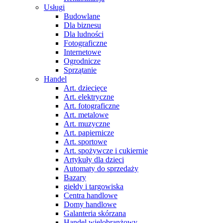
Usługi
Budowlane
Dla biznesu
Dla ludności
Fotograficzne
Internetowe
Ogrodnicze
Sprzątanie
Handel
Art. dziecięce
Art. elektryczne
Art. fotograficzne
Art. metalowe
Art. muzyczne
Art. papiernicze
Art. sportowe
Art. spożywcze i cukiernie
Artykuły dla dzieci
Automaty do sprzedaży
Bazary
giełdy i targowiska
Centra handlowe
Domy handlowe
Galanteria skórzana
Handel wielobranżowy