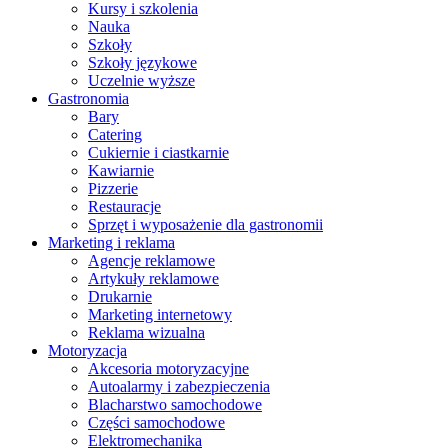
Kursy i szkolenia
Nauka
Szkoły
Szkoły językowe
Uczelnie wyższe
Gastronomia
Bary
Catering
Cukiernie i ciastkarnie
Kawiarnie
Pizzerie
Restauracje
Sprzęt i wyposażenie dla gastronomii
Marketing i reklama
Agencje reklamowe
Artykuły reklamowe
Drukarnie
Marketing internetowy
Reklama wizualna
Motoryzacja
Akcesoria motoryzacyjne
Autoalarmy i zabezpieczenia
Blacharstwo samochodowe
Części samochodowe
Elektromechanika