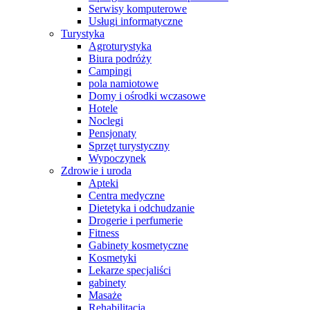
Serwisy komputerowe
Usługi informatyczne
Turystyka
Agroturystyka
Biura podróży
Campingi
pola namiotowe
Domy i ośrodki wczasowe
Hotele
Noclegi
Pensjonaty
Sprzęt turystyczny
Wypoczynek
Zdrowie i uroda
Apteki
Centra medyczne
Dietetyka i odchudzanie
Drogerie i perfumerie
Fitness
Gabinety kosmetyczne
Kosmetyki
Lekarze specjaliści
gabinety
Masaże
Rehabilitacja