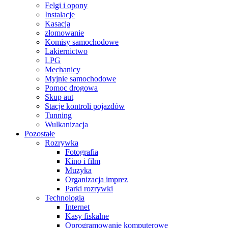
Felgi i opony
Instalacje
Kasacja
złomowanie
Komisy samochodowe
Lakiernictwo
LPG
Mechanicy
Myjnie samochodowe
Pomoc drogowa
Skup aut
Stacje kontroli pojazdów
Tunning
Wulkanizacja
Pozostałe
Rozrywka
Fotografia
Kino i film
Muzyka
Organizacja imprez
Parki rozrywki
Technologia
Internet
Kasy fiskalne
Oprogramowanie komputerowe