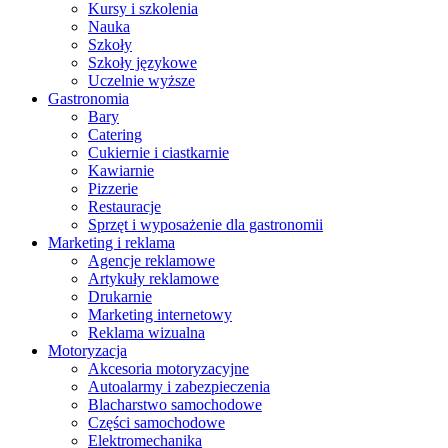
Kursy i szkolenia
Nauka
Szkoły
Szkoły językowe
Uczelnie wyższe
Gastronomia
Bary
Catering
Cukiernie i ciastkarnie
Kawiarnie
Pizzerie
Restauracje
Sprzęt i wyposażenie dla gastronomii
Marketing i reklama
Agencje reklamowe
Artykuły reklamowe
Drukarnie
Marketing internetowy
Reklama wizualna
Motoryzacja
Akcesoria motoryzacyjne
Autoalarmy i zabezpieczenia
Blacharstwo samochodowe
Części samochodowe
Elektromechanika