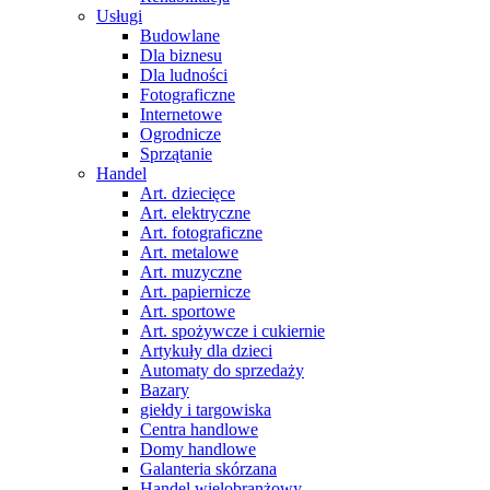
Usługi
Budowlane
Dla biznesu
Dla ludności
Fotograficzne
Internetowe
Ogrodnicze
Sprzątanie
Handel
Art. dziecięce
Art. elektryczne
Art. fotograficzne
Art. metalowe
Art. muzyczne
Art. papiernicze
Art. sportowe
Art. spożywcze i cukiernie
Artykuły dla dzieci
Automaty do sprzedaży
Bazary
giełdy i targowiska
Centra handlowe
Domy handlowe
Galanteria skórzana
Handel wielobranżowy