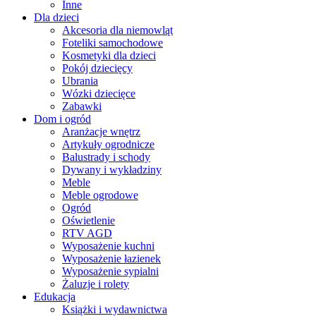
Inne
Dla dzieci
Akcesoria dla niemowląt
Foteliki samochodowe
Kosmetyki dla dzieci
Pokój dziecięcy
Ubrania
Wózki dziecięce
Zabawki
Dom i ogród
Aranżacje wnętrz
Artykuły ogrodnicze
Balustrady i schody
Dywany i wykładziny
Meble
Meble ogrodowe
Ogród
Oświetlenie
RTV AGD
Wyposażenie kuchni
Wyposażenie łazienek
Wyposażenie sypialni
Żaluzje i rolety
Edukacja
Książki i wydawnictwa