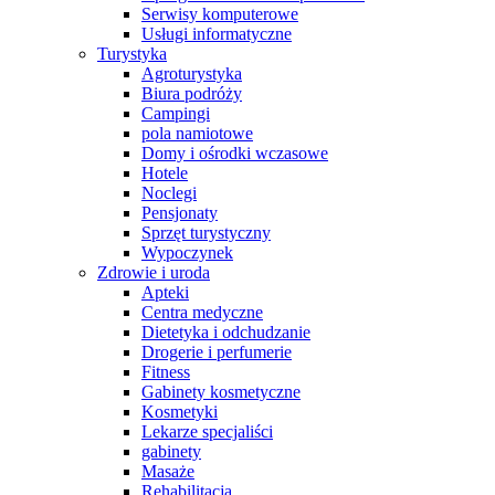
Serwisy komputerowe
Usługi informatyczne
Turystyka
Agroturystyka
Biura podróży
Campingi
pola namiotowe
Domy i ośrodki wczasowe
Hotele
Noclegi
Pensjonaty
Sprzęt turystyczny
Wypoczynek
Zdrowie i uroda
Apteki
Centra medyczne
Dietetyka i odchudzanie
Drogerie i perfumerie
Fitness
Gabinety kosmetyczne
Kosmetyki
Lekarze specjaliści
gabinety
Masaże
Rehabilitacja