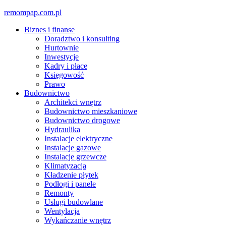
Skip
remompap.com.pl
to
Biznes i finanse
content
Doradztwo i konsulting
Hurtownie
Inwestycje
Kadry i płace
Księgowość
Prawo
Budownictwo
Architekci wnętrz
Budownictwo mieszkaniowe
Budownictwo drogowe
Hydraulika
Instalacje elektryczne
Instalacje gazowe
Instalacje grzewcze
Klimatyzacja
Kładzenie płytek
Podłogi i panele
Remonty
Usługi budowlane
Wentylacja
Wykańczanie wnętrz