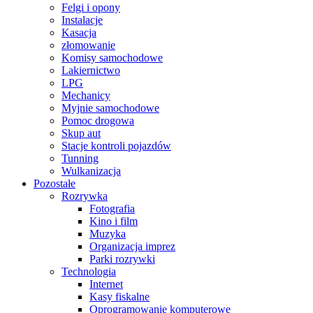
Felgi i opony
Instalacje
Kasacja
złomowanie
Komisy samochodowe
Lakiernictwo
LPG
Mechanicy
Myjnie samochodowe
Pomoc drogowa
Skup aut
Stacje kontroli pojazdów
Tunning
Wulkanizacja
Pozostałe
Rozrywka
Fotografia
Kino i film
Muzyka
Organizacja imprez
Parki rozrywki
Technologia
Internet
Kasy fiskalne
Oprogramowanie komputerowe