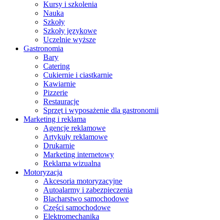
Kursy i szkolenia
Nauka
Szkoły
Szkoły językowe
Uczelnie wyższe
Gastronomia
Bary
Catering
Cukiernie i ciastkarnie
Kawiarnie
Pizzerie
Restauracje
Sprzęt i wyposażenie dla gastronomii
Marketing i reklama
Agencje reklamowe
Artykuły reklamowe
Drukarnie
Marketing internetowy
Reklama wizualna
Motoryzacja
Akcesoria motoryzacyjne
Autoalarmy i zabezpieczenia
Blacharstwo samochodowe
Części samochodowe
Elektromechanika