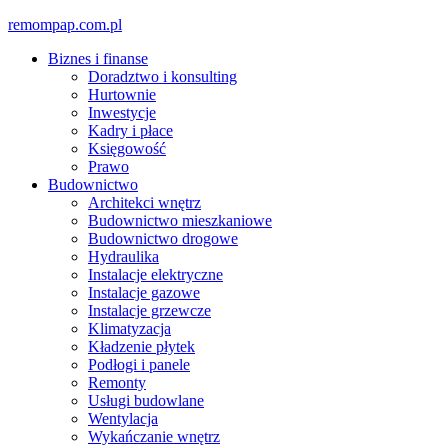
Skip
remompap.com.pl
to
Biznes i finanse
content
Doradztwo i konsulting
Hurtownie
Inwestycje
Kadry i płace
Księgowość
Prawo
Budownictwo
Architekci wnętrz
Budownictwo mieszkaniowe
Budownictwo drogowe
Hydraulika
Instalacje elektryczne
Instalacje gazowe
Instalacje grzewcze
Klimatyzacja
Kładzenie płytek
Podłogi i panele
Remonty
Usługi budowlane
Wentylacja
Wykańczanie wnętrz