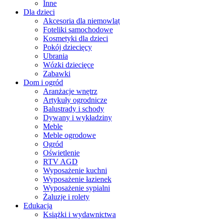
Inne
Dla dzieci
Akcesoria dla niemowląt
Foteliki samochodowe
Kosmetyki dla dzieci
Pokój dziecięcy
Ubrania
Wózki dziecięce
Zabawki
Dom i ogród
Aranżacje wnętrz
Artykuły ogrodnicze
Balustrady i schody
Dywany i wykładziny
Meble
Meble ogrodowe
Ogród
Oświetlenie
RTV AGD
Wyposażenie kuchni
Wyposażenie łazienek
Wyposażenie sypialni
Żaluzje i rolety
Edukacja
Książki i wydawnictwa