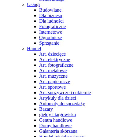
Usługi
Budowlane
Dla biznesu
Dla ludności
Fotograficzne
Internetowe
Ogrodnicze
Sprzątanie
Handel
Art. dziecięce
Art. elektryczne
Art. fotograficzne
Art. metalowe
Art. muzyczne
Art. papiernicze
Art. sportowe
Art. spożywcze i cukiernie
Artykuły dla dzieci
Automaty do sprzedaży
Bazary
giełdy i targowiska
Centra handlowe
Domy handlowe
Galanteria skórzana
Handel wielobranżowy