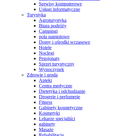
Serwisy komputerowe
Usługi informatyczne
Turystyka
Agroturystyka
Biura podróży
Campingi
pola namiotowe
Domy i ośrodki wczasowe
Hotele
Noclegi
Pensjonaty
Sprzęt turystyczny
Wypoczynek
Zdrowie i uroda
Apteki
Centra medyczne
Dietetyka i odchudzanie
Drogerie i perfumerie
Fitness
Gabinety kosmetyczne
Kosmetyki
Lekarze specjaliści
gabinety
Masaże
Rehabilitacja