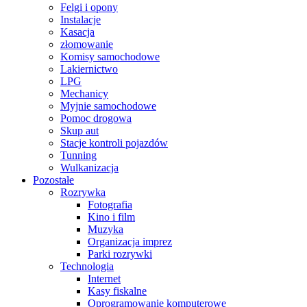
Felgi i opony
Instalacje
Kasacja
złomowanie
Komisy samochodowe
Lakiernictwo
LPG
Mechanicy
Myjnie samochodowe
Pomoc drogowa
Skup aut
Stacje kontroli pojazdów
Tunning
Wulkanizacja
Pozostałe
Rozrywka
Fotografia
Kino i film
Muzyka
Organizacja imprez
Parki rozrywki
Technologia
Internet
Kasy fiskalne
Oprogramowanie komputerowe