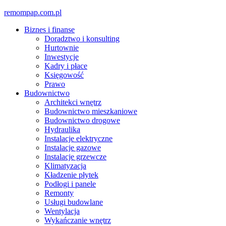
Skip
remompap.com.pl
to
Biznes i finanse
content
Doradztwo i konsulting
Hurtownie
Inwestycje
Kadry i płace
Księgowość
Prawo
Budownictwo
Architekci wnętrz
Budownictwo mieszkaniowe
Budownictwo drogowe
Hydraulika
Instalacje elektryczne
Instalacje gazowe
Instalacje grzewcze
Klimatyzacja
Kładzenie płytek
Podłogi i panele
Remonty
Usługi budowlane
Wentylacja
Wykańczanie wnętrz