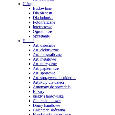
Usługi
Budowlane
Dla biznesu
Dla ludności
Fotograficzne
Internetowe
Ogrodnicze
Sprzątanie
Handel
Art. dziecięce
Art. elektryczne
Art. fotograficzne
Art. metalowe
Art. muzyczne
Art. papiernicze
Art. sportowe
Art. spożywcze i cukiernie
Artykuły dla dzieci
Automaty do sprzedaży
Bazary
giełdy i targowiska
Centra handlowe
Domy handlowe
Galanteria skórzana
Handel wielobranżowy