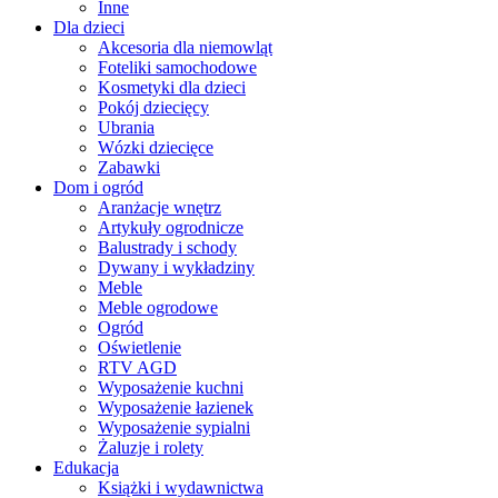
Inne
Dla dzieci
Akcesoria dla niemowląt
Foteliki samochodowe
Kosmetyki dla dzieci
Pokój dziecięcy
Ubrania
Wózki dziecięce
Zabawki
Dom i ogród
Aranżacje wnętrz
Artykuły ogrodnicze
Balustrady i schody
Dywany i wykładziny
Meble
Meble ogrodowe
Ogród
Oświetlenie
RTV AGD
Wyposażenie kuchni
Wyposażenie łazienek
Wyposażenie sypialni
Żaluzje i rolety
Edukacja
Książki i wydawnictwa