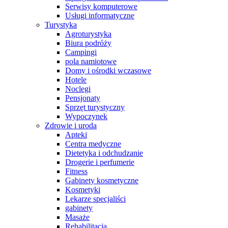
Serwisy komputerowe
Usługi informatyczne
Turystyka
Agroturystyka
Biura podróży
Campingi
pola namiotowe
Domy i ośrodki wczasowe
Hotele
Noclegi
Pensjonaty
Sprzęt turystyczny
Wypoczynek
Zdrowie i uroda
Apteki
Centra medyczne
Dietetyka i odchudzanie
Drogerie i perfumerie
Fitness
Gabinety kosmetyczne
Kosmetyki
Lekarze specjaliści
gabinety
Masaże
Rehabilitacja