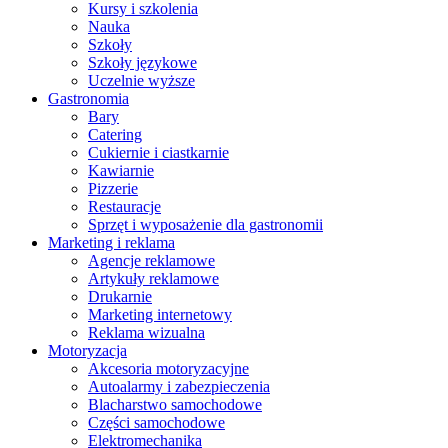
Kursy i szkolenia
Nauka
Szkoły
Szkoły językowe
Uczelnie wyższe
Gastronomia
Bary
Catering
Cukiernie i ciastkarnie
Kawiarnie
Pizzerie
Restauracje
Sprzęt i wyposażenie dla gastronomii
Marketing i reklama
Agencje reklamowe
Artykuły reklamowe
Drukarnie
Marketing internetowy
Reklama wizualna
Motoryzacja
Akcesoria motoryzacyjne
Autoalarmy i zabezpieczenia
Blacharstwo samochodowe
Części samochodowe
Elektromechanika