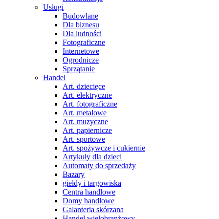
Usługi
Budowlane
Dla biznesu
Dla ludności
Fotograficzne
Internetowe
Ogrodnicze
Sprzątanie
Handel
Art. dziecięce
Art. elektryczne
Art. fotograficzne
Art. metalowe
Art. muzyczne
Art. papiernicze
Art. sportowe
Art. spożywcze i cukiernie
Artykuły dla dzieci
Automaty do sprzedaży
Bazary
giełdy i targowiska
Centra handlowe
Domy handlowe
Galanteria skórzana
Handel wielobranżowy