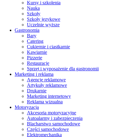
Kursy i szkolenia
Nauka
Szkoły
Szkoły językowe
Uczelnie wyższe
Gastronomia
Bary
Catering
Cukiernie i ciastkarnie
Kawiarnie
Pizzerie
Restauracje
Sprzęt i wyposażenie dla gastronomii
Marketing i reklama
Agencje reklamowe
Artykuły reklamowe
Drukarnie
Marketing internetowy
Reklama wizualna
Motoryzacja
Akcesoria motoryzacyjne
Autoalarmy i zabezpieczenia
Blacharstwo samochodowe
Części samochodowe
Elektromechanika