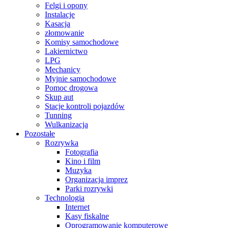
Felgi i opony
Instalacje
Kasacja
złomowanie
Komisy samochodowe
Lakiernictwo
LPG
Mechanicy
Myjnie samochodowe
Pomoc drogowa
Skup aut
Stacje kontroli pojazdów
Tunning
Wulkanizacja
Pozostałe
Rozrywka
Fotografia
Kino i film
Muzyka
Organizacja imprez
Parki rozrywki
Technologia
Internet
Kasy fiskalne
Oprogramowanie komputerowe