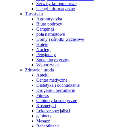
Serwisy komputerowe
Usługi informatyczne
Turystyka
Agroturystyka
Biura podróży
Campingi
pola namiotowe
Domy i ośrodki wczasowe
Hotele
Noclegi
Pensjonaty
Sprzęt turystyczny
Wypoczynek
Zdrowie i uroda
Apteki
Centra medyczne
Dietetyka i odchudzanie
Drogerie i perfumerie
Fitness
Gabinety kosmetyczne
Kosmetyki
Lekarze specjaliści
gabinety
Masaże
Rehabilitacja