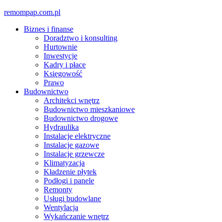
Skip
remompap.com.pl
to
Biznes i finanse
content
Doradztwo i konsulting
Hurtownie
Inwestycje
Kadry i płace
Księgowość
Prawo
Budownictwo
Architekci wnętrz
Budownictwo mieszkaniowe
Budownictwo drogowe
Hydraulika
Instalacje elektryczne
Instalacje gazowe
Instalacje grzewcze
Klimatyzacja
Kładzenie płytek
Podłogi i panele
Remonty
Usługi budowlane
Wentylacja
Wykańczanie wnętrz