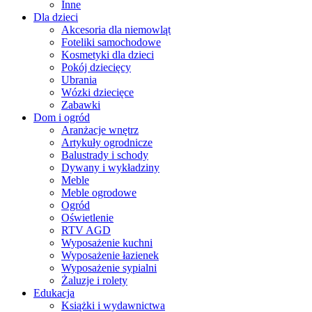
Inne
Dla dzieci
Akcesoria dla niemowląt
Foteliki samochodowe
Kosmetyki dla dzieci
Pokój dziecięcy
Ubrania
Wózki dziecięce
Zabawki
Dom i ogród
Aranżacje wnętrz
Artykuły ogrodnicze
Balustrady i schody
Dywany i wykładziny
Meble
Meble ogrodowe
Ogród
Oświetlenie
RTV AGD
Wyposażenie kuchni
Wyposażenie łazienek
Wyposażenie sypialni
Żaluzje i rolety
Edukacja
Książki i wydawnictwa