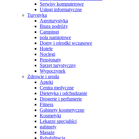
Serwisy komputerowe
Usługi informatyczne
Turystyka
Agroturystyka
Biura podróży
Campingi
pola namiotowe
Domy i ośrodki wczasowe
Hotele
Noclegi
Pensjonaty
Sprzęt turystyczny
Wypoczynek
Zdrowie i uroda
Apteki
Centra medyczne
Dietetyka i odchudzanie
Drogerie i perfumerie
Fitness
Gabinety kosmetyczne
Kosmetyki
Lekarze specjaliści
gabinety
Masaże
Rehabilitacja