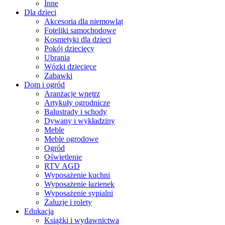
Inne
Dla dzieci
Akcesoria dla niemowląt
Foteliki samochodowe
Kosmetyki dla dzieci
Pokój dziecięcy
Ubrania
Wózki dziecięce
Zabawki
Dom i ogród
Aranżacje wnętrz
Artykuły ogrodnicze
Balustrady i schody
Dywany i wykładziny
Meble
Meble ogrodowe
Ogród
Oświetlenie
RTV AGD
Wyposażenie kuchni
Wyposażenie łazienek
Wyposażenie sypialni
Żaluzje i rolety
Edukacja
Książki i wydawnictwa