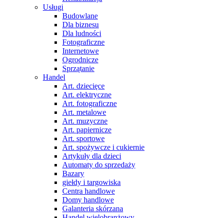
Usługi
Budowlane
Dla biznesu
Dla ludności
Fotograficzne
Internetowe
Ogrodnicze
Sprzątanie
Handel
Art. dziecięce
Art. elektryczne
Art. fotograficzne
Art. metalowe
Art. muzyczne
Art. papiernicze
Art. sportowe
Art. spożywcze i cukiernie
Artykuły dla dzieci
Automaty do sprzedaży
Bazary
giełdy i targowiska
Centra handlowe
Domy handlowe
Galanteria skórzana
Handel wielobranżowy