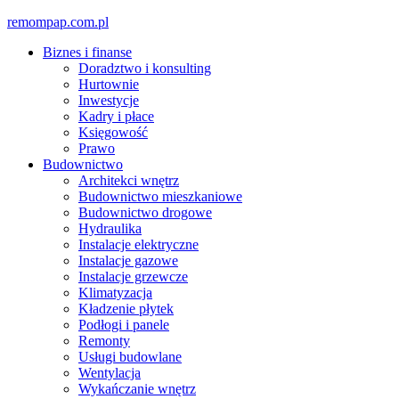
Skip
remompap.com.pl
to
Biznes i finanse
content
Doradztwo i konsulting
Hurtownie
Inwestycje
Kadry i płace
Księgowość
Prawo
Budownictwo
Architekci wnętrz
Budownictwo mieszkaniowe
Budownictwo drogowe
Hydraulika
Instalacje elektryczne
Instalacje gazowe
Instalacje grzewcze
Klimatyzacja
Kładzenie płytek
Podłogi i panele
Remonty
Usługi budowlane
Wentylacja
Wykańczanie wnętrz