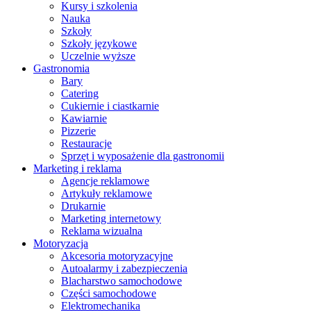
Kursy i szkolenia
Nauka
Szkoły
Szkoły językowe
Uczelnie wyższe
Gastronomia
Bary
Catering
Cukiernie i ciastkarnie
Kawiarnie
Pizzerie
Restauracje
Sprzęt i wyposażenie dla gastronomii
Marketing i reklama
Agencje reklamowe
Artykuły reklamowe
Drukarnie
Marketing internetowy
Reklama wizualna
Motoryzacja
Akcesoria motoryzacyjne
Autoalarmy i zabezpieczenia
Blacharstwo samochodowe
Części samochodowe
Elektromechanika