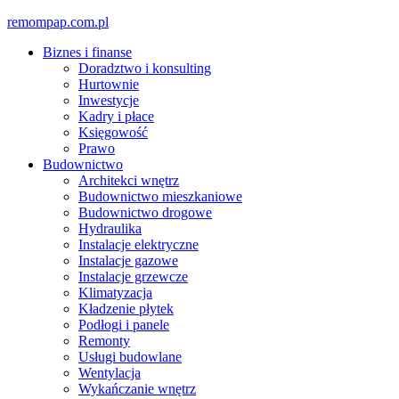
Skip
remompap.com.pl
to
Biznes i finanse
content
Doradztwo i konsulting
Hurtownie
Inwestycje
Kadry i płace
Księgowość
Prawo
Budownictwo
Architekci wnętrz
Budownictwo mieszkaniowe
Budownictwo drogowe
Hydraulika
Instalacje elektryczne
Instalacje gazowe
Instalacje grzewcze
Klimatyzacja
Kładzenie płytek
Podłogi i panele
Remonty
Usługi budowlane
Wentylacja
Wykańczanie wnętrz