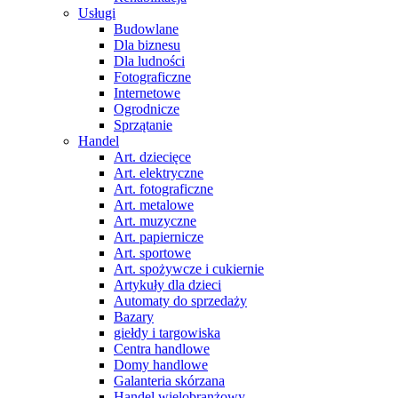
Usługi
Budowlane
Dla biznesu
Dla ludności
Fotograficzne
Internetowe
Ogrodnicze
Sprzątanie
Handel
Art. dziecięce
Art. elektryczne
Art. fotograficzne
Art. metalowe
Art. muzyczne
Art. papiernicze
Art. sportowe
Art. spożywcze i cukiernie
Artykuły dla dzieci
Automaty do sprzedaży
Bazary
giełdy i targowiska
Centra handlowe
Domy handlowe
Galanteria skórzana
Handel wielobranżowy