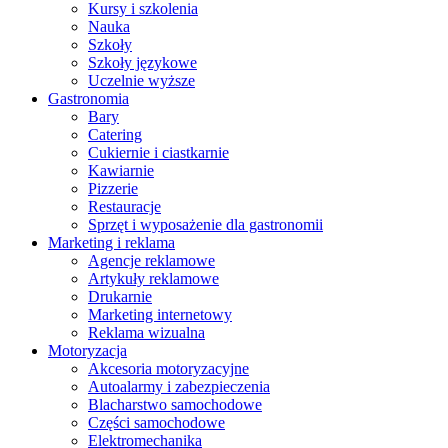
Kursy i szkolenia
Nauka
Szkoły
Szkoły językowe
Uczelnie wyższe
Gastronomia
Bary
Catering
Cukiernie i ciastkarnie
Kawiarnie
Pizzerie
Restauracje
Sprzęt i wyposażenie dla gastronomii
Marketing i reklama
Agencje reklamowe
Artykuły reklamowe
Drukarnie
Marketing internetowy
Reklama wizualna
Motoryzacja
Akcesoria motoryzacyjne
Autoalarmy i zabezpieczenia
Blacharstwo samochodowe
Części samochodowe
Elektromechanika