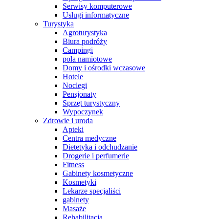
Serwisy komputerowe
Usługi informatyczne
Turystyka
Agroturystyka
Biura podróży
Campingi
pola namiotowe
Domy i ośrodki wczasowe
Hotele
Noclegi
Pensjonaty
Sprzęt turystyczny
Wypoczynek
Zdrowie i uroda
Apteki
Centra medyczne
Dietetyka i odchudzanie
Drogerie i perfumerie
Fitness
Gabinety kosmetyczne
Kosmetyki
Lekarze specjaliści
gabinety
Masaże
Rehabilitacja