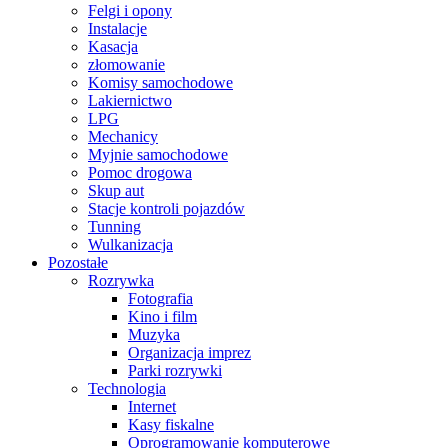
Felgi i opony
Instalacje
Kasacja
złomowanie
Komisy samochodowe
Lakiernictwo
LPG
Mechanicy
Myjnie samochodowe
Pomoc drogowa
Skup aut
Stacje kontroli pojazdów
Tunning
Wulkanizacja
Pozostałe
Rozrywka
Fotografia
Kino i film
Muzyka
Organizacja imprez
Parki rozrywki
Technologia
Internet
Kasy fiskalne
Oprogramowanie komputerowe