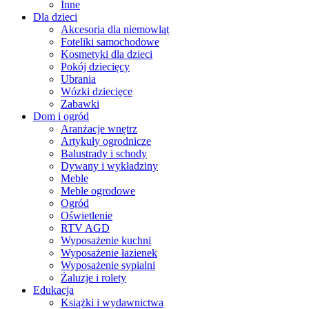
Inne
Dla dzieci
Akcesoria dla niemowląt
Foteliki samochodowe
Kosmetyki dla dzieci
Pokój dziecięcy
Ubrania
Wózki dziecięce
Zabawki
Dom i ogród
Aranżacje wnętrz
Artykuły ogrodnicze
Balustrady i schody
Dywany i wykładziny
Meble
Meble ogrodowe
Ogród
Oświetlenie
RTV AGD
Wyposażenie kuchni
Wyposażenie łazienek
Wyposażenie sypialni
Żaluzje i rolety
Edukacja
Książki i wydawnictwa